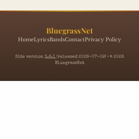
BluegrassNet
Home
Lyrics
Bands
Contact
Privacy Policy
Site version
3.6.1
(released 2026-07-09) • © 2026
BluegrassNet