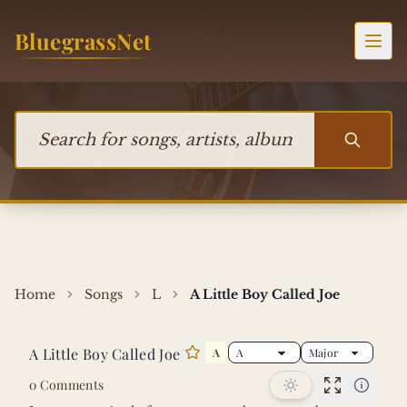
Skip to content
BluegrassNet
Togg
Search for songs, artists, albums, or bands
Home
Songs
L
A Little Boy Called Joe
A Little Boy Called Joe
A
Star this song
0 Comments
Performan