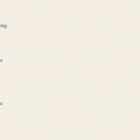
rong
me
me