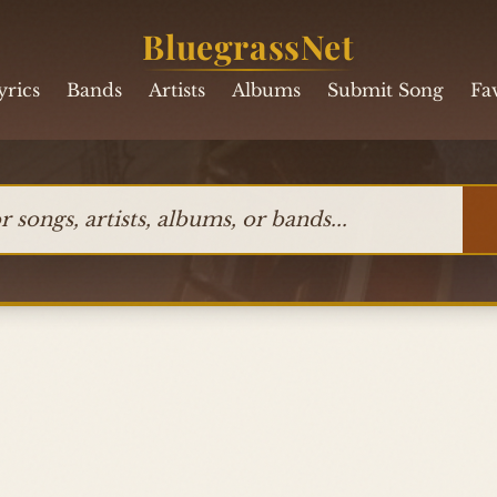
BluegrassNet
yrics
Bands
Artists
Albums
Submit Song
Fa
ngs, artists, albums, or bands