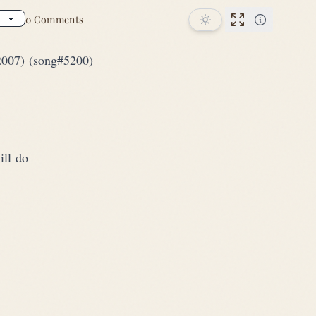
0 Comments
Performance
2007) (song#5200)
ill do