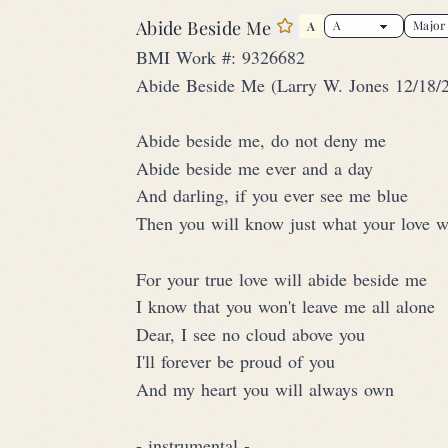
Abide Beside Me
A
Star this song
BMI Work #: 9326682
Abide Beside Me (Larry W. Jones 12/18/
Abide beside me, do not deny me
Abide beside me ever and a day
And darling, if you ever see me blue
Then you will know just what your love w
For your true love will abide beside me
I know that you won't leave me all alone
Dear, I see no cloud above you
I'll forever be proud of you
And my heart you will always own
- instrumental -