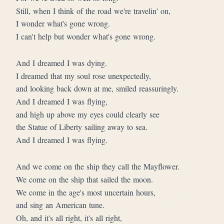
Still, when I think of the road we're travelin' on,
I wonder what's gone wrong.
I can't help but wonder what's gone wrong.
And I dreamed I was dying.
I dreamed that my soul rose unexpectedly,
and looking back down at me, smiled reassuringly.
And I dreamed I was flying,
and high up above my eyes could clearly see
the Statue of Liberty sailing away to sea.
And I dreamed I was flying.
And we come on the ship they call the Mayflower.
We come on the ship that sailed the moon.
We come in the age's most uncertain hours,
and sing an American tune.
Oh, and it's all right, it's all right,