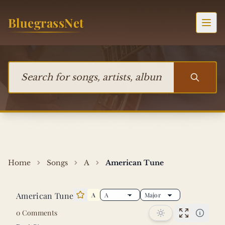
Skip to content
BluegrassNet
Togg
Search for songs, artists, albums, or bands
Home
Songs
A
American Tune
American Tune
A
Star this song
0 Comments
Performan