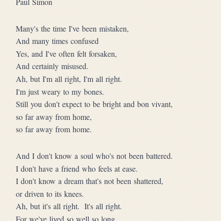
Paul Simon
Many's the time I've been mistaken,
And many times confused
Yes, and I've often felt forsaken,
And certainly misused.
Ah, but I'm all right, I'm all right.
I'm just weary to my bones.
Still you don't expect to be bright and bon vivant,
so far away from home,
so far away from home.
And I don't know a soul who's not been battered.
I don't have a friend who feels at ease.
I don't know a dream that's not been shattered,
or driven to its knees.
Ah, but it's all right.  It's all right.
For we've lived so well so long.