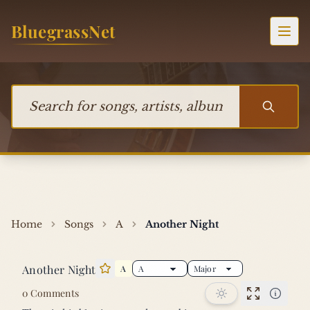
Skip to content
BluegrassNet
Togg
Search for songs, artists, albums, or bands
Home
Songs
A
Another Night
Another Night
A
Star this song
0 Comments
Performan