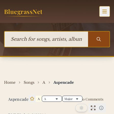
Skip to content
BluegrassNet
Togg
Search for songs, artists, albums, or bands
Home
Songs
A
Aspencade
Aspencade
A
0 Comments
Star this song
Performan