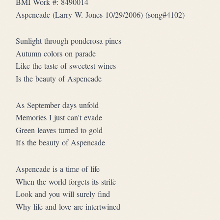
BMI Work #: 8490014
Aspencade (Larry W. Jones 10/29/2006) (song#4102)
Sunlight through ponderosa pines
Autumn colors on parade
Like the taste of sweetest wines
Is the beauty of Aspencade
As September days unfold
Memories I just can't evade
Green leaves turned to gold
It's the beauty of Aspencade
Aspencade is a time of life
When the world forgets its strife
Look and you will surely find
Why life and love are intertwined