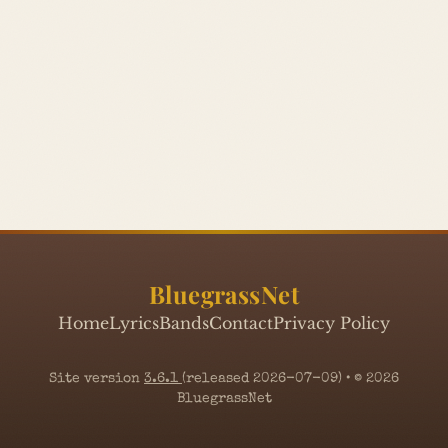
BluegrassNet
Home
Lyrics
Bands
Contact
Privacy Policy
Site version
3.6.1
(released 2026-07-09) • © 2026
BluegrassNet