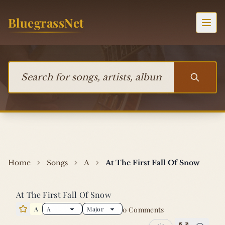
Skip to content
BluegrassNet
Togg
Search for songs, artists, albums, or bands
Home
Songs
A
At The First Fall Of Snow
At The First Fall Of Snow
A
0 Comments
Star this song