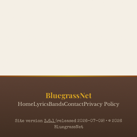
BluegrassNet
Home
Lyrics
Bands
Contact
Privacy Policy
Site version
3.6.1
(released 2026-07-09) • © 2026
BluegrassNet