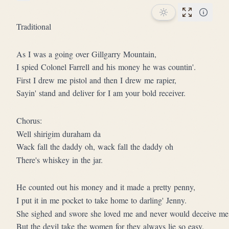
Star this song
Performan
Traditional
As I was a going over Gillgarry Mountain,
I spied Colonel Farrell and his money he was countin'.
First I drew me pistol and then I drew me rapier,
Sayin' stand and deliver for I am your bold receiver.
Chorus:
Well shirigim duraham da
Wack fall the daddy oh, wack fall the daddy oh
There's whiskey in the jar.
He counted out his money and it made a pretty penny,
I put it in me pocket to take home to darling' Jenny.
She sighed and swore she loved me and never would deceive me
But the devil take the women for they always lie so easy.