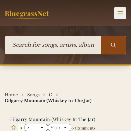
Skip to content
BluegrassNet
Togg
Search for songs, artists, albums, or bands
Home
Songs
G
Gilgarry Mountain (Whiskey In The Jar)
Gilgarry Mountain (Whiskey In The Jar)
A
0 Comments