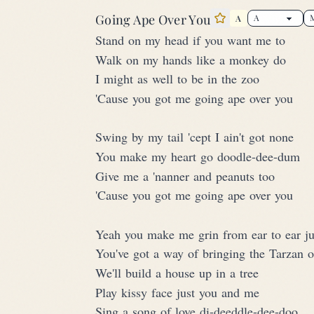
Going Ape Over You
A
Star this song
Stand on my head if you want me to
Walk on my hands like a monkey do
I might as well to be in the zoo
'Cause you got me going ape over you
Swing by my tail 'cept I ain't got none
You make my heart go doodle-dee-dum
Give me a 'nanner and peanuts too
'Cause you got me going ape over you
Yeah you make me grin from ear to ear ju
You've got a way of bringing the Tarzan 
We'll build a house up in a tree
Play kissy face just you and me
Sing a song of love di-deeddle-dee-doo