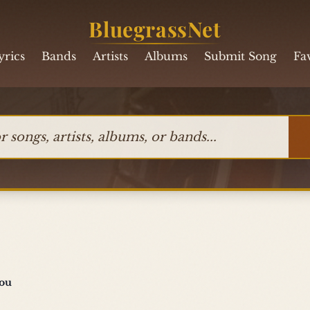
BluegrassNet
yrics
Bands
Artists
Albums
Submit Song
Fa
ngs, artists, albums, or bands
You