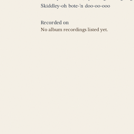
Skiddley-oh bote-'n doo-oo-ooo
Recorded on
No album recordings listed yet.