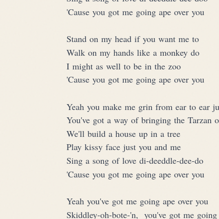
'Cause you got me going ape over you
Stand on my head if you want me to
Walk on my hands like a monkey do
I might as well to be in the zoo
'Cause you got me going ape over you
Yeah you make me grin from ear to ear ju
You've got a way of bringing the Tarzan 
We'll build a house up in a tree
Play kissy face just you and me
Sing a song of love di-deeddle-dee-do
'Cause you got me going ape over you
Yeah you've got me going ape over you
Skiddley-oh-bote-'n,  you've got me going