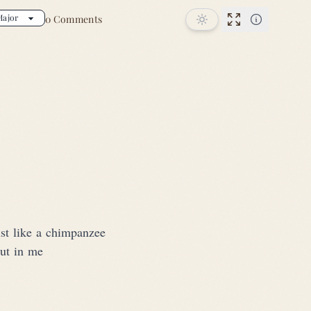
0 Comments
Performance
st like a chimpanzee
out in me