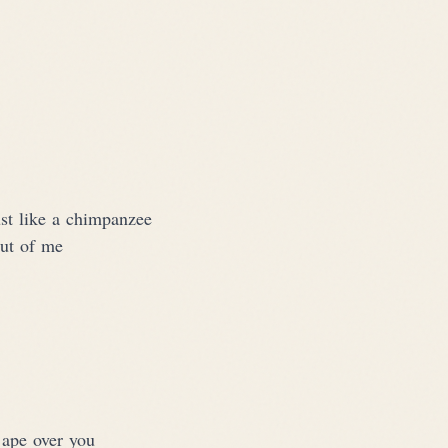
st like a chimpanzee
out of me
 ape over you