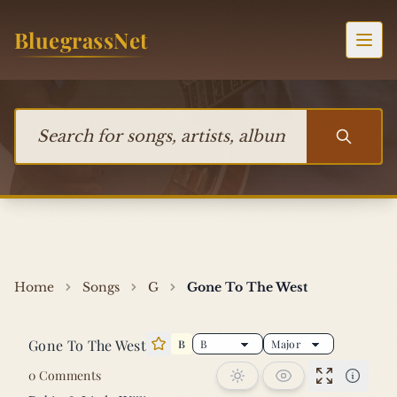
Skip to content
BluegrassNet
Togg
Search for songs, artists, albums, or bands
Home
Songs
G
Gone To The West
Gone To The West
B
Star this song
0 Comments
Performan