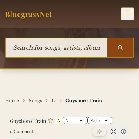
Skip to content
BluegrassNet
Togg
Search for songs, artists, albums, or bands
Home
Songs
G
Guysboro Train
Guysboro Train
A
Star this song
0 Comments
Performan