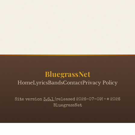
BluegrassNet
Home
Lyrics
Bands
Contact
Privacy Policy
Site version
3.6.1
(released 2026-07-09) • © 2026
BluegrassNet