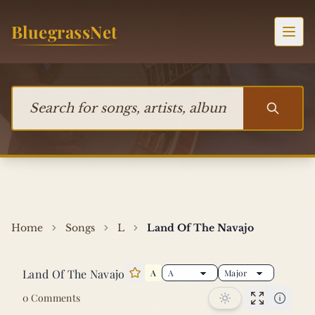
Skip to content
BluegrassNet
Togg
Search for songs, artists, albums, or bands
Home
Songs
L
Land Of The Navajo
Land Of The Navajo
A
Star this song
0 Comments
Performan