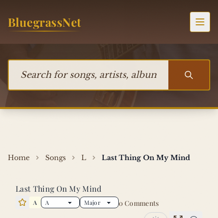
Skip to content
BluegrassNet
Togg
Search for songs, artists, albums, or bands
Home
Songs
L
Last Thing On My Mind
Last Thing On My Mind
A
0 Comments
Star this song