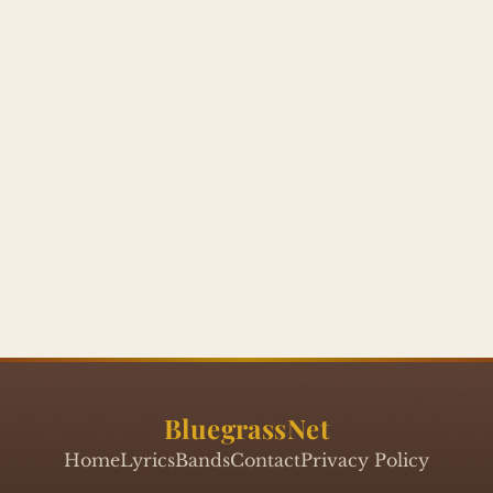
BluegrassNet
Home
Lyrics
Bands
Contact
Privacy Policy