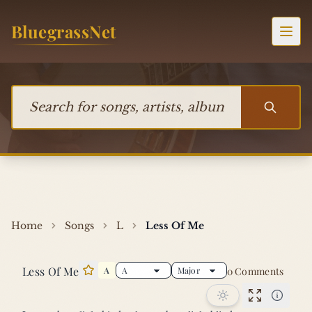
Skip to content
BluegrassNet
Togg
Search for songs, artists, albums, or bands
Home
Songs
L
Less Of Me
Less Of Me
A
0 Comments
Star this song
Performan