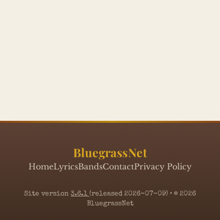
BluegrassNet
Home
Lyrics
Bands
Contact
Privacy Policy
Site version
3.6.1
(released 2026-07-09) • © 2026
BluegrassNet