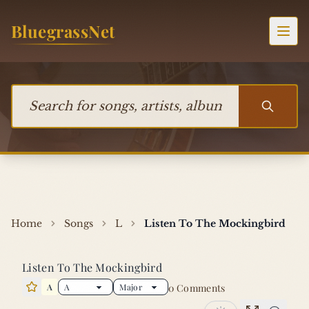
Skip to content
BluegrassNet
Togg
Search for songs, artists, albums, or bands
Home
Songs
L
Listen To The Mockingbird
Listen To The Mockingbird
A
0 Comments
Star this song