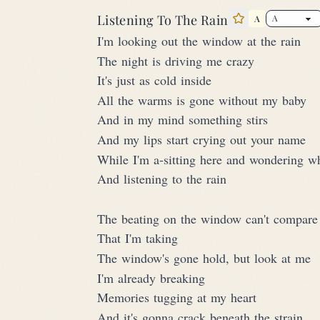
Listening To The Rain
A
Star this song
I'm looking out the window at the rain
The night is driving me crazy
It's just as cold inside
All the warms is gone without my baby
And in my mind something stirs
And my lips start crying out your name
While I'm a-sitting here and wondering w
And listening to the rain
The beating on the window can't compare 
That I'm taking
The window's gone hold, but look at me
I'm already breaking
Memories tugging at my heart
And it's gonna crack beneath the strain