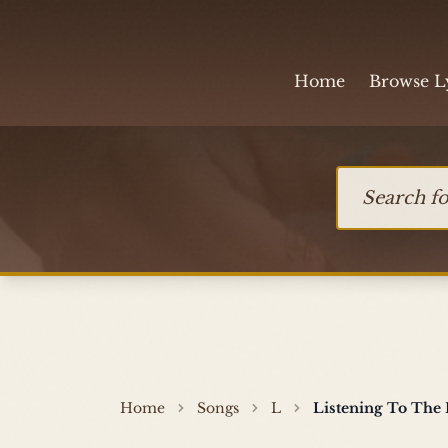
Skip to content
Home
Browse L
Search for so
Home
Songs
L
Listening To The 