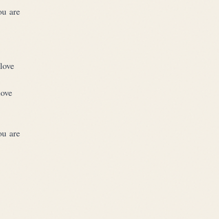
ou are
love
love
ou are