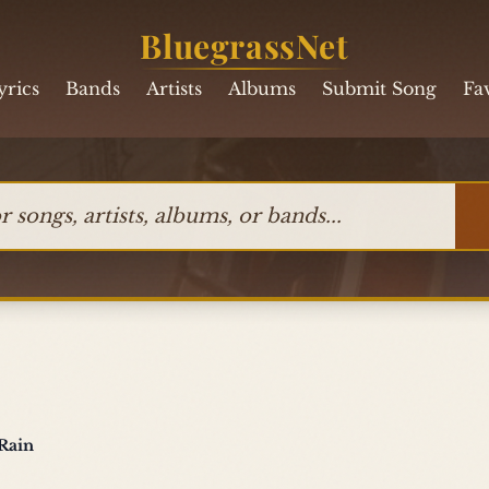
BluegrassNet
yrics
Bands
Artists
Albums
Submit Song
Fa
ngs, artists, albums, or bands
Rain