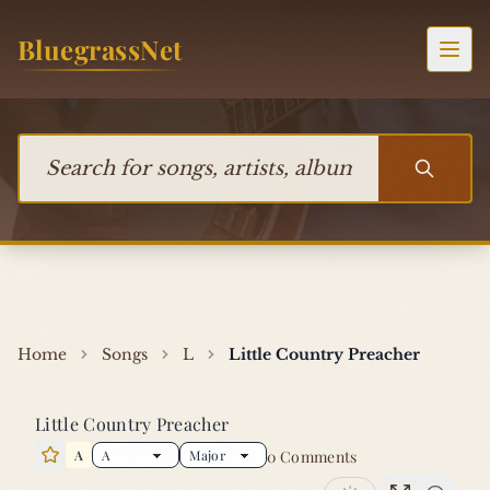
Skip to content
BluegrassNet
Togg
Search for songs, artists, albums, or bands
Home
Songs
L
Little Country Preacher
Little Country Preacher
A
0 Comments
Star this song