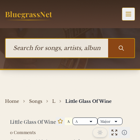
Skip to content
BluegrassNet
Togg
Search for songs, artists, albums, or bands
Home
Songs
L
Little Glass Of Wine
Little Glass Of Wine
A
Star this song
0 Comments
Performan