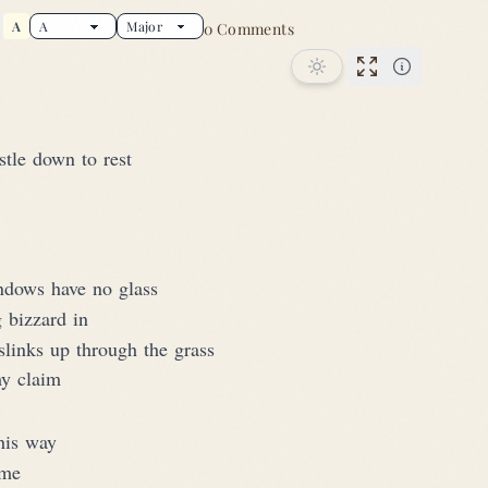
A
0 Comments
tar this song
Performance
tle down to rest
ndows have no glass
 bizzard in
slinks up through the grass
my claim
this way
ame