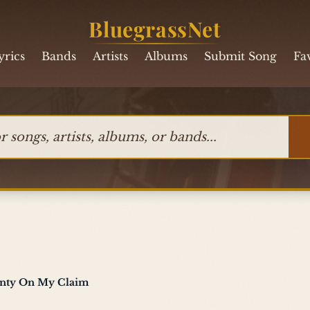
BluegrassNet
yrics
Bands
Artists
Albums
Submit Song
Fa
ngs, artists, albums, or bands
hanty On My Claim