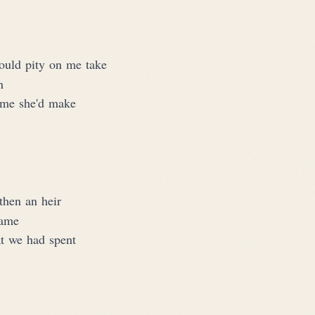
would pity on me take
n
home she'd make
then an heir
fame
at we had spent