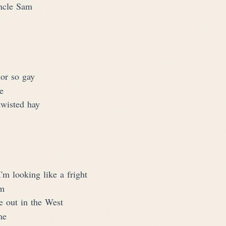
Uncle Sam
or so gay
e
twisted hay
'm looking like a fright
om
e out in the West
me