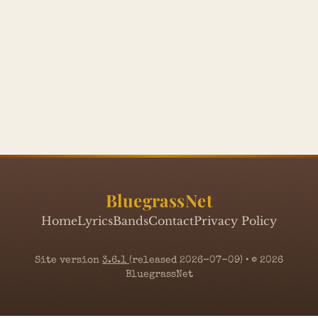
BluegrassNet
Home
Lyrics
Bands
Contact
Privacy Policy
Site version
3.6.1
(released 2026-07-09) • © 2026
BluegrassNet