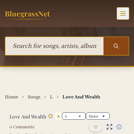
Skip to content
BluegrassNet
Togg
Search for songs, artists, albums, or bands
Home
Songs
L
Love And Wealth
Love And Wealth
A
Star this song
0 Comments
Performan