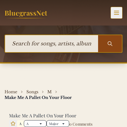
Skip to content
BluegrassNet
Togg
Search for songs, artists, albums, or bands
Home
Songs
M
Make Me A Pallet On Your Floor
Make Me A Pallet On Your Floor
A
0 Comments