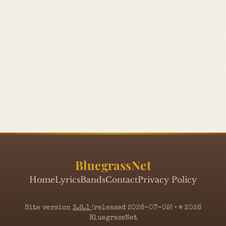
BluegrassNet
Home
Lyrics
Bands
Contact
Privacy Policy
Site version
3.6.1
(released 2026-07-09) • © 2026
BluegrassNet