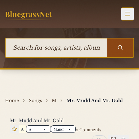
Skip to content
BluegrassNet
Togg
Search for songs, artists, albums, or bands
Home
Songs
M
Mr. Mudd And Mr. Gold
Mr. Mudd And Mr. Gold
A
0 Comments
Star this song