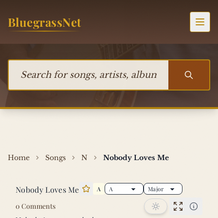
Skip to content
BluegrassNet
Togg
Search for songs, artists, albums, or bands
Home
Songs
N
Nobody Loves Me
Nobody Loves Me
A
Star this song
0 Comments
Performan