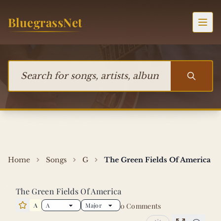
Skip to content
BluegrassNet
Togg
Search for songs, artists, albums, or bands
Home
Songs
G
The Green Fields Of America
The Green Fields Of America
A
0 Comments
Star this song