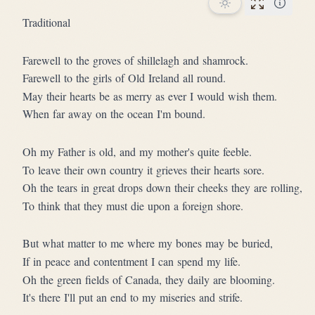
Performan
Traditional
Farewell to the groves of shillelagh and shamrock.
Farewell to the girls of Old Ireland all round.
May their hearts be as merry as ever I would wish them.
When far away on the ocean I'm bound.
Oh my Father is old, and my mother's quite feeble.
To leave their own country it grieves their hearts sore.
Oh the tears in great drops down their cheeks they are rolling,
To think that they must die upon a foreign shore.
But what matter to me where my bones may be buried,
If in peace and contentment I can spend my life.
Oh the green fields of Canada, they daily are blooming.
It's there I'll put an end to my miseries and strife.