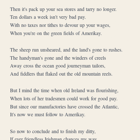
Then it's pack up your sea stores and tarry no longer.
Ten dollars a week isn't very bad pay.
With no taxes nor tithes to devour up your wages,
When you're on the green fields of Amerikay.
The sheep run unsheared, and the land's gone to rushes.
The handyman's gone and the winders of creels
Away cross the ocean good journeyman tailors,
And fiddlers that flaked out the old mountain reels.
But I mind the time when old Ireland was flourishing,
When lots of her tradesmen could work for good pay.
But since our manufactories have crossed the Atlantic,
It's now we must follow to Amerikay.
So now to conclude and to finish my ditty,
If ever friendless Irishman chances my way,