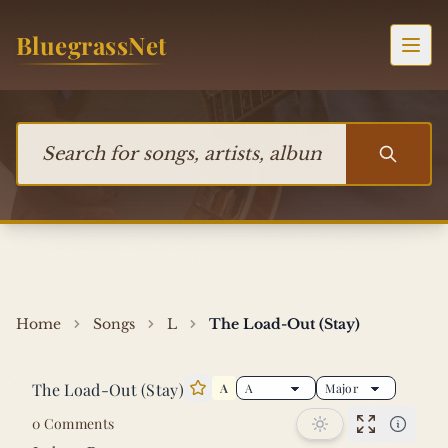
Skip to content
BluegrassNet
Togg
Search for songs, artists, albums, or bands
Home
Songs
L
The Load-Out (Stay)
The Load-Out (Stay)
A
Star this song
0 Comments
Performan