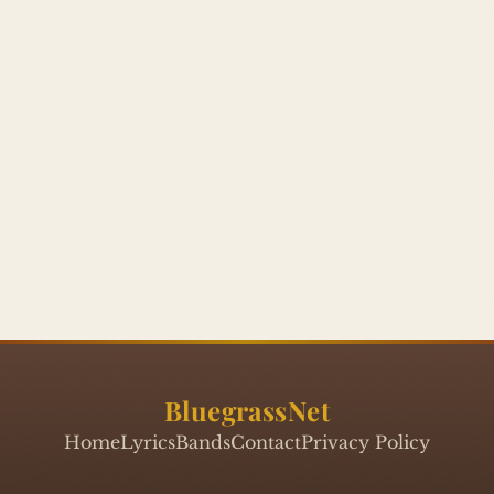
BluegrassNet
Home
Lyrics
Bands
Contact
Privacy Policy