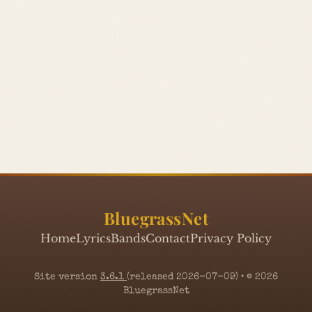
BluegrassNet
Home
Lyrics
Bands
Contact
Privacy Policy
Site version
3.6.1
(released 2026-07-09) • © 2026
BluegrassNet