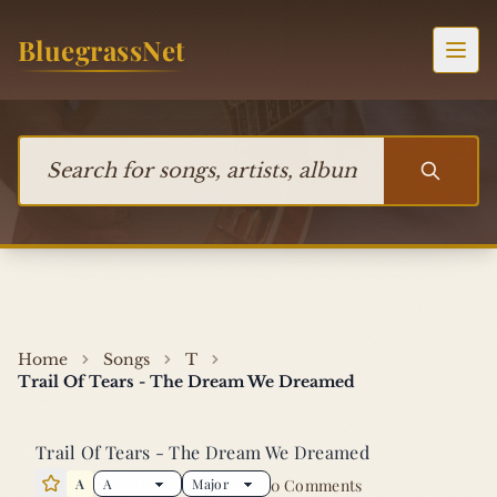
Skip to content
BluegrassNet
Togg
Search for songs, artists, albums, or bands
Home
Songs
T
Trail Of Tears - The Dream We Dreamed
Trail Of Tears - The Dream We Dreamed
A
0 Comments