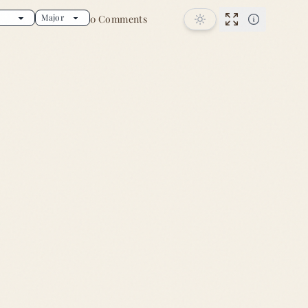
0 Comments
s song
Performance