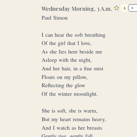
Wednesday Morning, 3 A.m.
A
Star thi
Paul Simon
I can hear the soft breathing
Of the girl that I love,
As she lies here beside me
Asleep with the night,
And her hair, in a fine mist
Floats on my pillow,
Reflecting the glow
Of the winter moonlight.
She is soft, she is warm,
But my heart remains heavy,
And I watch as her breasts
Gently rise, gently fall,