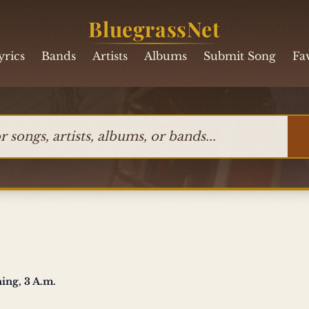
BluegrassNet
yrics
Bands
Artists
Albums
Submit Song
Fa
ngs, artists, albums, or bands
ng, 3 A.m.