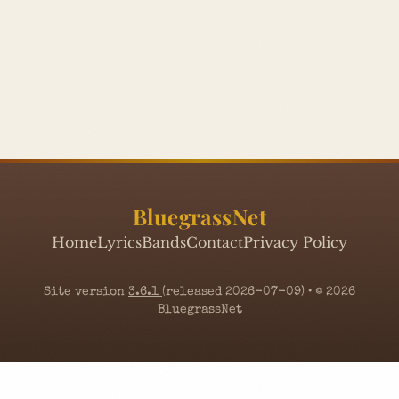
BluegrassNet
Home
Lyrics
Bands
Contact
Privacy Policy
Site version
3.6.1
(released 2026-07-09) • © 2026
BluegrassNet