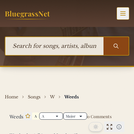
Skip to content
BluegrassNet
Togg
Search for songs, artists, albums, or bands
Home
Songs
W
Weeds
Weeds
A
0 Comments
Star this song
Performan